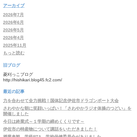
アーカイブ
2026年7月
2026年6月
2026年5月
2026年4月
2025年11月
もっと読む
旧ブログ
菱刈っこブログ
http://hishikari.blog45.fc2.com/
最近の記事
力を合わせて全力挑戦！国体記念伊佐市ドラゴンボート大会
さわやかな朝に笑顔いっぱい！「さわやかラジオ体操のつどい」を
開催しました
今日は終業式～１学期の締めくくりです～
伊佐市の特産物について講話をいただきました！
授業参観、学級PTA、学校保健委員会がありました