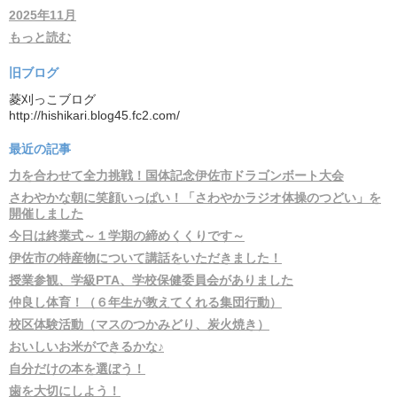
2025年11月
もっと読む
旧ブログ
菱刈っこブログ
http://hishikari.blog45.fc2.com/
最近の記事
力を合わせて全力挑戦！国体記念伊佐市ドラゴンボート大会
さわやかな朝に笑顔いっぱい！「さわやかラジオ体操のつどい」を
開催しました
今日は終業式～１学期の締めくくりです～
伊佐市の特産物について講話をいただきました！
授業参観、学級PTA、学校保健委員会がありました
仲良し体育！（６年生が教えてくれる集団行動）
校区体験活動（マスのつかみどり、炭火焼き）
おいしいお米ができるかな♪
自分だけの本を選ぼう！
歯を大切にしよう！